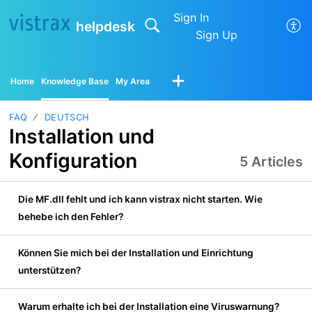
Sign In
helpdesk
Sign Up
Home
Knowledge Base
My Area
FAQ
DEUTSCH
Installation und
Konfiguration
5 Articles
Die MF.dll fehlt und ich kann vistrax nicht starten. Wie
behebe ich den Fehler?
Können Sie mich bei der Installation und Einrichtung
unterstützen?
Warum erhalte ich bei der Installation eine Viruswarnung?